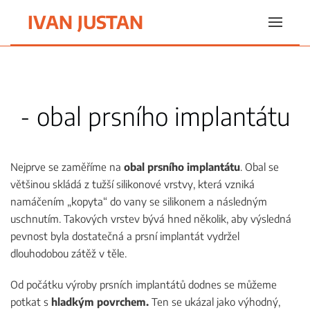
IVAN JUSTAN
Skip to main content
- obal prsního implantátu
Nejprve se zaměříme na
obal prsního implantátu
. Obal se
většinou skládá z tužší silikonové vrstvy, která vzniká
namáčením „kopyta“ do vany se silikonem a následným
uschnutím. Takových vrstev bývá hned několik, aby výsledná
pevnost byla dostatečná a prsní implantát vydržel
dlouhodobou zátěž v těle.
Od počátku výroby prsních implantátů dodnes se můžeme
potkat s
hladkým povrchem.
Ten se ukázal jako výhodný,