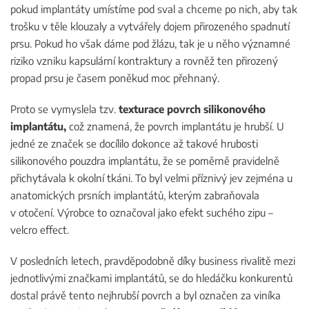
pokud implantáty umístíme pod sval a chceme po nich, aby tak
trošku v těle klouzaly a vytvářely dojem přirozeného spadnutí
prsu. Pokud ho však dáme pod žlázu, tak je u něho významné
riziko vzniku kapsulární kontraktury a rovněž ten přirozený
propad prsu je časem poněkud moc přehnaný.
Proto se vymyslela tzv.
texturace povrch silikonového
implantátu,
což znamená, že povrch implantátu je hrubší. U
jedné ze značek se docílilo dokonce až takové hrubosti
silikonového pouzdra implantátu, že se poměrně pravidelně
přichytávala k okolní tkáni. To byl velmi příznivý jev zejména u
anatomických prsních implantátů, kterým zabraňovala
v otočení. Výrobce to označoval jako efekt suchého zipu –
velcro effect.
V posledních letech, pravděpodobně díky business rivalitě mezi
jednotlivými značkami implantátů, se do hledáčku konkurentů
dostal právě tento nejhrubší povrch a byl označen za viníka