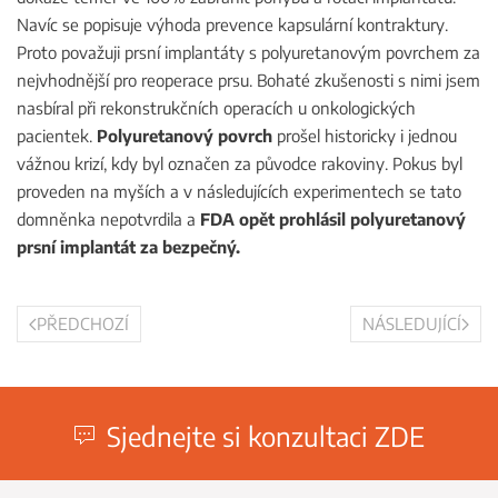
Navíc se popisuje výhoda prevence kapsulární kontraktury.
Proto považuji prsní implantáty s polyuretanovým povrchem za
nejvhodnější pro reoperace prsu. Bohaté zkušenosti s nimi jsem
nasbíral při rekonstrukčních operacích u onkologických
pacientek.
Polyuretanový povrch
prošel historicky i jednou
vážnou krizí, kdy byl označen za původce rakoviny. Pokus byl
proveden na myších a v následujících experimentech se tato
domněnka nepotvrdila a
FDA opět prohlásil polyuretanový
prsní implantát za bezpečný.
PŘEDCHOZÍ
NÁSLEDUJÍCÍ
Sjednejte si konzultaci ZDE