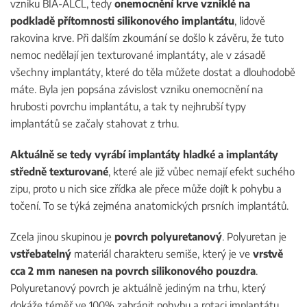
vzniku BIA-ALCL, tedy
onemocnění krve vzniklé na
podkladě přítomnosti silikonového implantátu
, lidově
rakovina krve. Při dalším zkoumání se došlo k závěru, že tuto
nemoc nedělají jen texturované implantáty, ale v zásadě
všechny implantáty, které do těla můžete dostat a dlouhodobě
máte. Byla jen popsána závislost vzniku onemocnění na
hrubosti povrchu implantátu, a tak ty nejhrubší typy
implantátů se začaly stahovat z trhu.
Aktuálně se tedy vyrábí implantáty hladké a implantáty
středně texturované
, které ale již vůbec nemají efekt suchého
zipu, proto u nich sice zřídka ale přece může dojít k pohybu a
točení. To se týká zejména anatomických prsních implantátů.
Zcela jinou skupinou je
povrch polyuretanový
. Polyuretan je
vstřebatelný
materiál charakteru semiše, který je ve
vrstvě
cca 2 mm nanesen na povrch silikonového pouzdra
.
Polyuretanový povrch je aktuálně jediným na trhu, který
dokáže téměř ve 100% zabránit pohybu a rotaci implantátu.